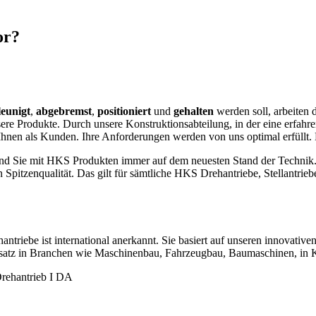
or?
leunigt
,
abgebremst
,
positioniert
und
gehalten
werden soll, arbeiten 
ere Produkte. Durch unsere Konstruktionsabteilung, in der eine erfahr
Ihnen als Kunden. Ihre Anforderungen werden von uns optimal erfüllt. 
so sind Sie mit HKS Produkten immer auf dem neuesten Stand der Techni
in Spitzenqualität. Das gilt für sämtliche HKS Drehantriebe, Stellant
antriebe ist international anerkannt. Sie basiert auf unseren innovati
insatz in Branchen wie Maschinenbau, Fahrzeugbau, Baumaschinen, in 