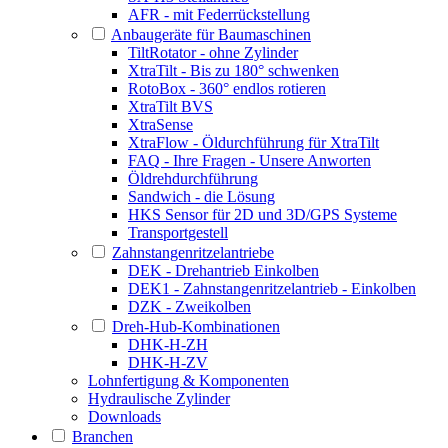
AFR - mit Federrückstellung
Anbaugeräte für Baumaschinen
TiltRotator - ohne Zylinder
XtraTilt - Bis zu 180° schwenken
RotoBox - 360° endlos rotieren
XtraTilt BVS
XtraSense
XtraFlow - Öldurchführung für XtraTilt
FAQ - Ihre Fragen - Unsere Anworten
Öldrehdurchführung
Sandwich - die Lösung
HKS Sensor für 2D und 3D/GPS Systeme
Transportgestell
Zahnstangenritzelantriebe
DEK - Drehantrieb Einkolben
DEK1 - Zahnstangenritzelantrieb - Einkolben
DZK - Zweikolben
Dreh-Hub-Kombinationen
DHK-H-ZH
DHK-H-ZV
Lohnfertigung & Komponenten
Hydraulische Zylinder
Downloads
Branchen