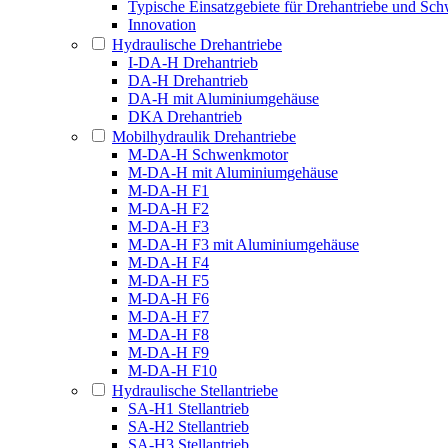
Typische Einsatzgebiete für Drehantriebe und S
Innovation
Hydraulische Drehantriebe
I-DA-H Drehantrieb
DA-H Drehantrieb
DA-H mit Aluminiumgehäuse
DKA Drehantrieb
Mobilhydraulik Drehantriebe
M-DA-H Schwenkmotor
M-DA-H mit Aluminiumgehäuse
M-DA-H F1
M-DA-H F2
M-DA-H F3
M-DA-H F3 mit Aluminiumgehäuse
M-DA-H F4
M-DA-H F5
M-DA-H F6
M-DA-H F7
M-DA-H F8
M-DA-H F9
M-DA-H F10
Hydraulische Stellantriebe
SA-H1 Stellantrieb
SA-H2 Stellantrieb
SA-H3 Stellantrieb