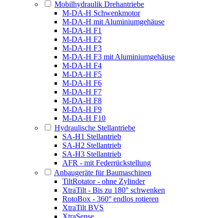
Mobilhydraulik Drehantriebe
M-DA-H Schwenkmotor
M-DA-H mit Aluminiumgehäuse
M-DA-H F1
M-DA-H F2
M-DA-H F3
M-DA-H F3 mit Aluminiumgehäuse
M-DA-H F4
M-DA-H F5
M-DA-H F6
M-DA-H F7
M-DA-H F8
M-DA-H F9
M-DA-H F10
Hydraulische Stellantriebe
SA-H1 Stellantrieb
SA-H2 Stellantrieb
SA-H3 Stellantrieb
AFR - mit Federrückstellung
Anbaugeräte für Baumaschinen
TiltRotator - ohne Zylinder
XtraTilt - Bis zu 180° schwenken
RotoBox - 360° endlos rotieren
XtraTilt BVS
XtraSense