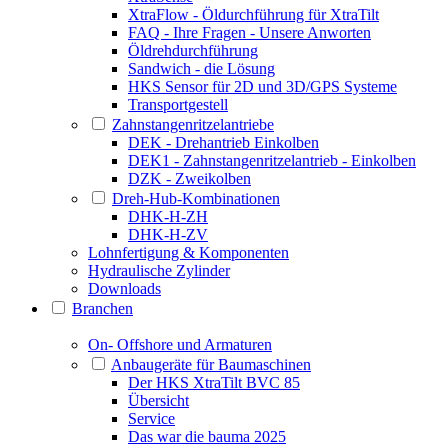
XtraFlow - Öldurchführung für XtraTilt
FAQ - Ihre Fragen - Unsere Anworten
Öldrehdurchführung
Sandwich - die Lösung
HKS Sensor für 2D und 3D/GPS Systeme
Transportgestell
Zahnstangenritzelantriebe
DEK - Drehantrieb Einkolben
DEK1 - Zahnstangenritzelantrieb - Einkolben
DZK - Zweikolben
Dreh-Hub-Kombinationen
DHK-H-ZH
DHK-H-ZV
Lohnfertigung & Komponenten
Hydraulische Zylinder
Downloads
Branchen
On- Offshore und Armaturen
Anbaugeräte für Baumaschinen
Der HKS XtraTilt BVC 85
Übersicht
Service
Das war die bauma 2025