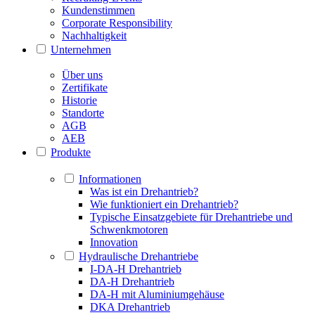
Kundenstimmen
Corporate Responsibility
Nachhaltigkeit
Unternehmen
Über uns
Zertifikate
Historie
Standorte
AGB
AEB
Produkte
Informationen
Was ist ein Drehantrieb?
Wie funktioniert ein Drehantrieb?
Typische Einsatzgebiete für Drehantriebe und
Schwenkmotoren
Innovation
Hydraulische Drehantriebe
I-DA-H Drehantrieb
DA-H Drehantrieb
DA-H mit Aluminiumgehäuse
DKA Drehantrieb