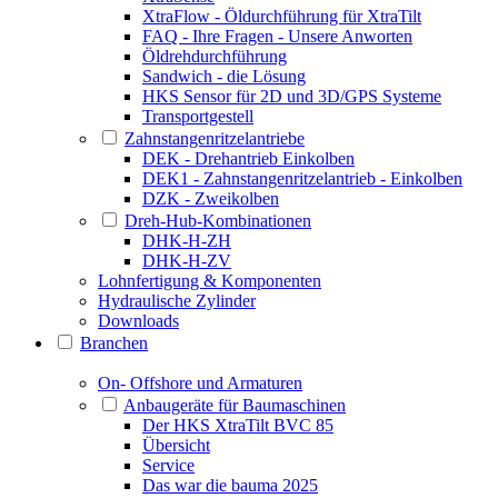
XtraFlow - Öldurchführung für XtraTilt
FAQ - Ihre Fragen - Unsere Anworten
Öldrehdurchführung
Sandwich - die Lösung
HKS Sensor für 2D und 3D/GPS Systeme
Transportgestell
Zahnstangenritzelantriebe
DEK - Drehantrieb Einkolben
DEK1 - Zahnstangenritzelantrieb - Einkolben
DZK - Zweikolben
Dreh-Hub-Kombinationen
DHK-H-ZH
DHK-H-ZV
Lohnfertigung & Komponenten
Hydraulische Zylinder
Downloads
Branchen
On- Offshore und Armaturen
Anbaugeräte für Baumaschinen
Der HKS XtraTilt BVC 85
Übersicht
Service
Das war die bauma 2025