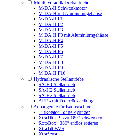
Mobilhydraulik Drehantriebe
M-DA-H Schwenkmotor
M-DA-H mit Aluminiumgehäuse
M-DA-H F1
M-DA-H F2
M-DA-H F3
M-DA-H F3 mit Aluminiumgehäuse
M-DA-H F4
M-DA-H F5
M-DA-H F6
M-DA-H F7
M-DA-H F8
M-DA-H F9
M-DA-H F10
Hydraulische Stellantriebe
SA-H1 Stellantrieb
SA-H2 Stellantrieb
SA-H3 Stellantrieb
AFR - mit Federrückstellung
Anbaugeräte für Baumaschinen
TiltRotator - ohne Zylinder
XtraTilt - Bis zu 180° schwenken
RotoBox - 360° endlos rotieren
XtraTilt BVS
XtraSense