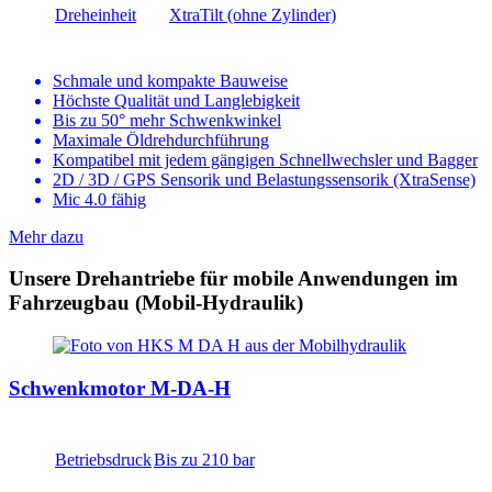
Dreheinheit
XtraTilt (ohne Zylinder)
Schmale und kompakte Bauweise
Höchste Qualität und Langlebigkeit
Bis zu 50° mehr Schwenkwinkel
Maximale Öldrehdurchführung
Kompatibel mit jedem gängigen Schnellwechsler und Bagger
2D / 3D / GPS Sensorik und Belastungssensorik (XtraSense)
Mic 4.0 fähig
Mehr dazu
Unsere Drehantriebe für mobile Anwendungen im
Fahrzeugbau (Mobil-Hydraulik)
Schwenkmotor M-DA-H
Betriebsdruck
Bis zu 210 bar