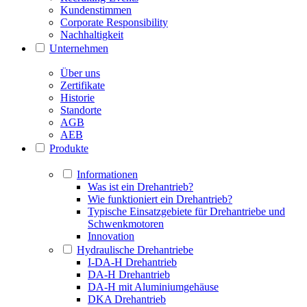
Kundenstimmen
Corporate Responsibility
Nachhaltigkeit
Unternehmen
Über uns
Zertifikate
Historie
Standorte
AGB
AEB
Produkte
Informationen
Was ist ein Drehantrieb?
Wie funktioniert ein Drehantrieb?
Typische Einsatzgebiete für Drehantriebe und
Schwenkmotoren
Innovation
Hydraulische Drehantriebe
I-DA-H Drehantrieb
DA-H Drehantrieb
DA-H mit Aluminiumgehäuse
DKA Drehantrieb