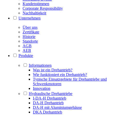
Kundenstimmen
Corporate Responsibility
Nachhaltigkeit
Unternehmen
Über uns
Zertifikate
Historie
Standorte
AGB
AEB
Produkte
Informationen
Was ist ein Drehantrieb?
Wie funktioniert ein Drehantrieb?
Typische Einsatzgebiete für Drehantriebe und
Schwenkmotoren
Innovation
Hydraulische Drehantriebe
I-DA-H Drehantrieb
DA-H Drehantrieb
DA-H mit Aluminiumgehäuse
DKA Drehantrieb