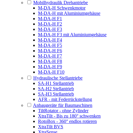
Mobilhydraulik Drehantriebe
M-DA-H Schwenkmotor
M-DA-H mit Aluminiumgehäuse
M-DA-H F1
M-DA-H F2
M-DA-H F3
M-DA-H F3 mit Aluminiumgehäuse
M-DA-H F4
M-DA-H F5
M-DA-H F6
M-DA-H F7
M-DA-H F8
M-DA-H F9
M-DA-H F10
Hydraulische Stellantriebe
SA-H1 Stellantrieb
SA-H2 Stellantrieb
SA-H3 Stellantrieb
AFR - mit Federrückstellung
Anbaugeräte für Baumaschinen
TiltRotator - ohne Zylinder
XtraTilt - Bis zu 180° schwenken
RotoBox - 360° endlos rotieren
XtraTilt BVS
XtraSense