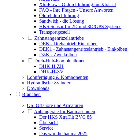
XtraFlow - Öldurchführung für XtraTilt
FAQ - Ihre Fragen - Unsere Anworten
Öldrehdurchführung
Sandwich - die Lösung
HKS Sensor für 2D und 3D/GPS Systeme
Transportgestell
Zahnstangenritzelantriebe
DEK - Drehantrieb Einkolben
DEK1 - Zahnstangenritzelantrieb - Einkolben
DZK - Zweikolben
Dreh-Hub-Kombinationen
DHK-H-ZH
DHK-H-ZV
Lohnfertigung & Komponenten
Hydraulische Zylinder
Downloads
Branchen
On- Offshore und Armaturen
Anbaugeräte für Baumaschinen
Der HKS XtraTilt BVC 85
Übersicht
Service
Das war die bauma 2025