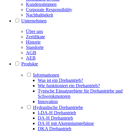
Kundenstimmen
Corporate Responsibility
Nachhaltigkeit
Unternehmen
Über uns
Zertifikate
Historie
Standorte
AGB
AEB
Produkte
Informationen
Was ist ein Drehantrieb?
Wie funktioniert ein Drehantrieb?
Typische Einsatzgebiete für Drehantriebe und
Schwenkmotoren
Innovation
Hydraulische Drehantriebe
I-DA-H Drehantrieb
DA-H Drehantrieb
DA-H mit Aluminiumgehäuse
DKA Drehantrieb