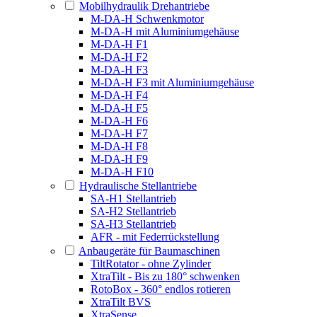
Mobilhydraulik Drehantriebe
M-DA-H Schwenkmotor
M-DA-H mit Aluminiumgehäuse
M-DA-H F1
M-DA-H F2
M-DA-H F3
M-DA-H F3 mit Aluminiumgehäuse
M-DA-H F4
M-DA-H F5
M-DA-H F6
M-DA-H F7
M-DA-H F8
M-DA-H F9
M-DA-H F10
Hydraulische Stellantriebe
SA-H1 Stellantrieb
SA-H2 Stellantrieb
SA-H3 Stellantrieb
AFR - mit Federrückstellung
Anbaugeräte für Baumaschinen
TiltRotator - ohne Zylinder
XtraTilt - Bis zu 180° schwenken
RotoBox - 360° endlos rotieren
XtraTilt BVS
XtraSense