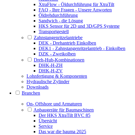
XtraFlow - Öldurchführung für XtraTilt
FAQ - Ihre Fragen - Unsere Anworten
Öldrehdurchführung
Sandwich - die Lösung
HKS Sensor für 2D und 3D/GPS Systeme
Transportgestell
Zahnstangenritzelantriebe
DEK - Drehantrieb Einkolben
DEK1 - Zahnstangenritzelantrieb - Einkolben
DZK - Zweikolben
Dreh-Hub-Kombinationen
DHK-H-ZH
DHK-H-ZV
Lohnfertigung & Komponenten
Hydraulische Zylinder
Downloads
Branchen
On- Offshore und Armaturen
Anbaugeräte für Baumaschinen
Der HKS XtraTilt BVC 85
Übersicht
Service
Das war die bauma 2025