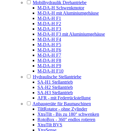
Mobilhydraulik Drehantriebe
M-DA-H Schwenkmotor
M-DA-H mit Aluminiumgehäuse
M-DA-H F1
M-DA-H F2
M-DA-H F3
M-DA-H F3 mit Aluminiumgehäuse
M-DA-H F4
M-DA-H F5
M-DA-H F6
M-DA-H F7
M-DA-H F8
M-DA-H F9
M-DA-H F10
Hydraulische Stellantriebe
SA-H1 Stellantrieb
SA-H2 Stellantrieb
SA-H3 Stellantrieb
AFR - mit Federrückstellung
Anbaugeräte für Baumaschinen
TiltRotator - ohne Zylinder
XtraTilt - Bis zu 180° schwenken
RotoBox - 360° endlos rotieren
XtraTilt BVS
XtraSense