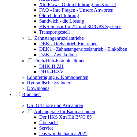
XtraFlow - Öldurchführung für XtraTilt
FAQ - Ihre Fragen - Unsere Anworten
Öldrehdurchführung
Sandwich - die Lösung
HKS Sensor für 2D und 3D/GPS Systeme
Transportgestell
Zahnstangenritzelantriebe
DEK - Drehantrieb Einkolben
DEK1 - Zahnstangenritzelantrieb - Einkolben
DZK - Zweikolben
Dreh-Hub-Kombinationen
DHK-H-ZH
DHK-H-ZV
Lohnfertigung & Komponenten
Hydraulische Zylinder
Downloads
Branchen
On- Offshore und Armaturen
Anbaugeräte für Baumaschinen
Der HKS XtraTilt BVC 85
Übersicht
Service
Das war die bauma 2025