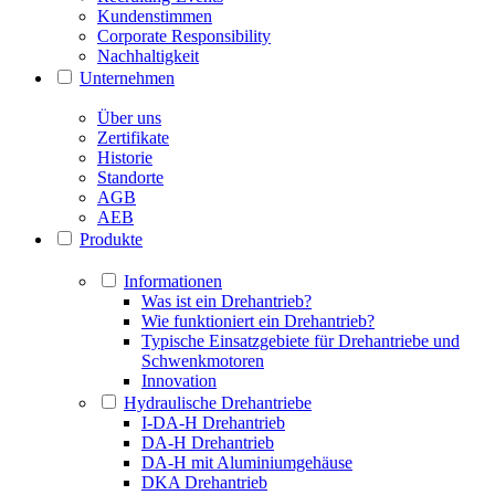
Kundenstimmen
Corporate Responsibility
Nachhaltigkeit
Unternehmen
Über uns
Zertifikate
Historie
Standorte
AGB
AEB
Produkte
Informationen
Was ist ein Drehantrieb?
Wie funktioniert ein Drehantrieb?
Typische Einsatzgebiete für Drehantriebe und
Schwenkmotoren
Innovation
Hydraulische Drehantriebe
I-DA-H Drehantrieb
DA-H Drehantrieb
DA-H mit Aluminiumgehäuse
DKA Drehantrieb