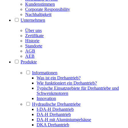
Kundenstimmen
Corporate Responsibility
Nachhaltigkeit
Unternehmen
Über uns
Zertifikate
Historie
Standorte
AGB
AEB
Produkte
Informationen
Was ist ein Drehantrieb?
Wie funktioniert ein Drehantrieb?
Typische Einsatzgebiete für Drehantriebe und
Schwenkmotoren
Innovation
Hydraulische Drehantriebe
I-DA-H Drehantrieb
DA-H Drehantrieb
DA-H mit Aluminiumgehäuse
DKA Drehantrieb