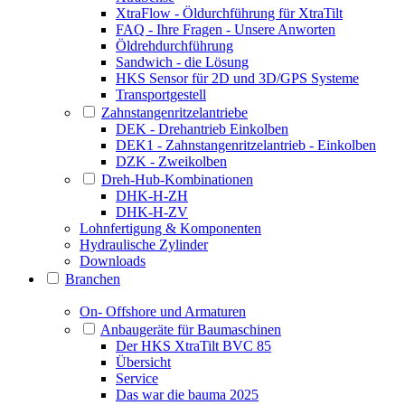
XtraFlow - Öldurchführung für XtraTilt
FAQ - Ihre Fragen - Unsere Anworten
Öldrehdurchführung
Sandwich - die Lösung
HKS Sensor für 2D und 3D/GPS Systeme
Transportgestell
Zahnstangenritzelantriebe
DEK - Drehantrieb Einkolben
DEK1 - Zahnstangenritzelantrieb - Einkolben
DZK - Zweikolben
Dreh-Hub-Kombinationen
DHK-H-ZH
DHK-H-ZV
Lohnfertigung & Komponenten
Hydraulische Zylinder
Downloads
Branchen
On- Offshore und Armaturen
Anbaugeräte für Baumaschinen
Der HKS XtraTilt BVC 85
Übersicht
Service
Das war die bauma 2025