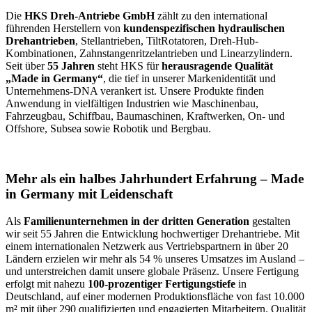
Die
HKS Dreh-Antriebe GmbH
zählt zu den international
führenden Herstellern von
kundenspezifischen hydraulischen
Drehantrieben
, Stellantrieben, TiltRotatoren, Dreh-Hub-
Kombinationen, Zahnstangenritzelantrieben und Linearzylindern.
Seit über
55 Jahren
steht HKS für
herausragende Qualität
„Made in Germany“
, die tief in unserer Markenidentität und
Unternehmens-DNA verankert ist. Unsere Produkte finden
Anwendung in vielfältigen Industrien wie Maschinenbau,
Fahrzeugbau, Schiffbau, Baumaschinen, Kraftwerken, On- und
Offshore, Subsea sowie Robotik und Bergbau.
Mehr als ein halbes Jahrhundert Erfahrung – Made
in Germany mit Leidenschaft
Als
Familienunternehmen in der dritten Generation
gestalten
wir seit 55 Jahren die Entwicklung hochwertiger Drehantriebe. Mit
einem internationalen Netzwerk aus Vertriebspartnern in über 20
Ländern erzielen wir mehr als 54 % unseres Umsatzes im Ausland –
und unterstreichen damit unsere globale Präsenz. Unsere Fertigung
erfolgt mit nahezu
100-prozentiger Fertigungstiefe
in
Deutschland, auf einer modernen Produktionsfläche von fast 10.000
m² mit über 290 qualifizierten und engagierten Mitarbeitern. Qualität