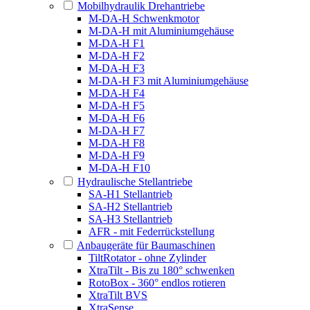
Mobilhydraulik Drehantriebe
M-DA-H Schwenkmotor
M-DA-H mit Aluminiumgehäuse
M-DA-H F1
M-DA-H F2
M-DA-H F3
M-DA-H F3 mit Aluminiumgehäuse
M-DA-H F4
M-DA-H F5
M-DA-H F6
M-DA-H F7
M-DA-H F8
M-DA-H F9
M-DA-H F10
Hydraulische Stellantriebe
SA-H1 Stellantrieb
SA-H2 Stellantrieb
SA-H3 Stellantrieb
AFR - mit Federrückstellung
Anbaugeräte für Baumaschinen
TiltRotator - ohne Zylinder
XtraTilt - Bis zu 180° schwenken
RotoBox - 360° endlos rotieren
XtraTilt BVS
XtraSense