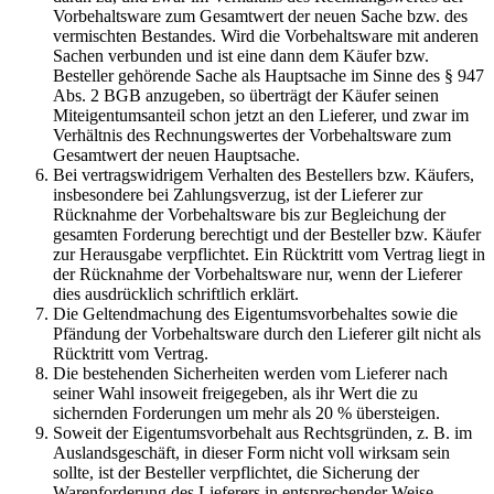
Vorbehaltsware zum Gesamtwert der neuen Sache bzw. des
vermischten Bestandes. Wird die Vorbehaltsware mit anderen
Sachen verbunden und ist eine dann dem Käufer bzw.
Besteller gehörende Sache als Hauptsache im Sinne des § 947
Abs. 2 BGB anzugeben, so überträgt der Käufer seinen
Miteigentumsanteil schon jetzt an den Lieferer, und zwar im
Verhältnis des Rechnungswertes der Vorbehaltsware zum
Gesamtwert der neuen Hauptsache.
Bei vertragswidrigem Verhalten des Bestellers bzw. Käufers,
insbesondere bei Zahlungsverzug, ist der Lieferer zur
Rücknahme der Vorbehaltsware bis zur Begleichung der
gesamten Forderung berechtigt und der Besteller bzw. Käufer
zur Herausgabe verpflichtet. Ein Rücktritt vom Vertrag liegt in
der Rücknahme der Vorbehaltsware nur, wenn der Lieferer
dies ausdrücklich schriftlich erklärt.
Die Geltendmachung des Eigentumsvorbehaltes sowie die
Pfändung der Vorbehaltsware durch den Lieferer gilt nicht als
Rücktritt vom Vertrag.
Die bestehenden Sicherheiten werden vom Lieferer nach
seiner Wahl insoweit freigegeben, als ihr Wert die zu
sichernden Forderungen um mehr als 20 % übersteigen.
Soweit der Eigentumsvorbehalt aus Rechtsgründen, z. B. im
Auslandsgeschäft, in dieser Form nicht voll wirksam sein
sollte, ist der Besteller verpflichtet, die Sicherung der
Warenforderung des Lieferers in entsprechender Weise