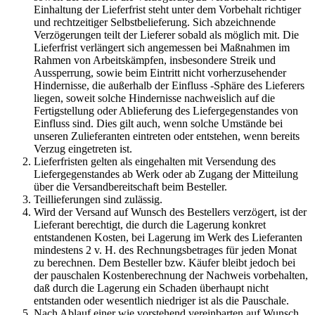
Einhaltung der Lieferfrist steht unter dem Vorbehalt richtiger
und rechtzeitiger Selbstbelieferung. Sich abzeichnende
Verzögerungen teilt der Lieferer sobald als möglich mit. Die
Lieferfrist verlängert sich angemessen bei Maßnahmen im
Rahmen von Arbeitskämpfen, insbesondere Streik und
Aussperrung, sowie beim Eintritt nicht vorherzusehender
Hindernisse, die außerhalb der Einfluss -Sphäre des Lieferers
liegen, soweit solche Hindernisse nachweislich auf die
Fertigstellung oder Ablieferung des Liefergegenstandes von
Einfluss sind. Dies gilt auch, wenn solche Umstände bei
unseren Zulieferanten eintreten oder entstehen, wenn bereits
Verzug eingetreten ist.
Lieferfristen gelten als eingehalten mit Versendung des
Liefergegenstandes ab Werk oder ab Zugang der Mitteilung
über die Versandbereitschaft beim Besteller.
Teillieferungen sind zulässig.
Wird der Versand auf Wunsch des Bestellers verzögert, ist der
Lieferant berechtigt, die durch die Lagerung konkret
entstandenen Kosten, bei Lagerung im Werk des Lieferanten
mindestens 2 v. H. des Rechnungsbetrages für jeden Monat
zu berechnen. Dem Besteller bzw. Käufer bleibt jedoch bei
der pauschalen Kostenberechnung der Nachweis vorbehalten,
daß durch die Lagerung ein Schaden überhaupt nicht
entstanden oder wesentlich niedriger ist als die Pauschale.
Nach Ablauf einer wie vorstehend vereinbarten auf Wunsch