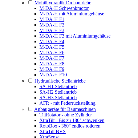
Mobilhydraulik Drehantriebe
M-DA-H Schwenkmotor
M-DA-H mit Aluminiumgehäuse
M-DA-H F1
M-DA-H F2
M-DA-H F3
M-DA-H F3 mit Aluminiumgehäuse
M-DA-H F4
M-DA-H F5
M-DA-H F6
M-DA-H F7
M-DA-H F8
M-DA-H F9
M-DA-H F10
Hydraulische Stellantriebe
SA-H1 Stellantrieb
SA-H2 Stellantrieb
SA-H3 Stellantrieb
AFR - mit Federrückstellung
Anbaugeräte für Baumaschinen
TiltRotator - ohne Zylinder
XtraTilt - Bis zu 180° schwenken
RotoBox - 360° endlos rotieren
XtraTilt BVS
XtraSense