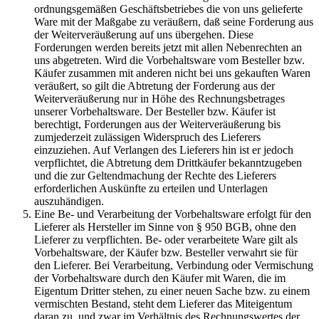
ordnungsgemäßen Geschäftsbetriebes die von uns gelieferte
Ware mit der Maßgabe zu veräußern, daß seine Forderung aus
der Weiterveräußerung auf uns übergehen. Diese
Forderungen werden bereits jetzt mit allen Nebenrechten an
uns abgetreten. Wird die Vorbehaltsware vom Besteller bzw.
Käufer zusammen mit anderen nicht bei uns gekauften Waren
veräußert, so gilt die Abtretung der Forderung aus der
Weiterveräußerung nur in Höhe des Rechnungsbetrages
unserer Vorbehaltsware. Der Besteller bzw. Käufer ist
berechtigt, Forderungen aus der Weiterveräußerung bis
zumjederzeit zulässigen Widerspruch des Lieferers
einzuziehen. Auf Verlangen des Lieferers hin ist er jedoch
verpflichtet, die Abtretung dem Drittkäufer bekanntzugeben
und die zur Geltendmachung der Rechte des Lieferers
erforderlichen Auskünfte zu erteilen und Unterlagen
auszuhändigen.
Eine Be- und Verarbeitung der Vorbehaltsware erfolgt für den
Lieferer als Hersteller im Sinne von § 950 BGB, ohne den
Lieferer zu verpflichten. Be- oder verarbeitete Ware gilt als
Vorbehaltsware, der Käufer bzw. Besteller verwahrt sie für
den Lieferer. Bei Verarbeitung, Verbindung oder Vermischung
der Vorbehaltsware durch den Käufer mit Waren, die im
Eigentum Dritter stehen, zu einer neuen Sache bzw. zu einem
vermischten Bestand, steht dem Lieferer das Miteigentum
daran zu, und zwar im Verhältnis des Rechnungswertes der