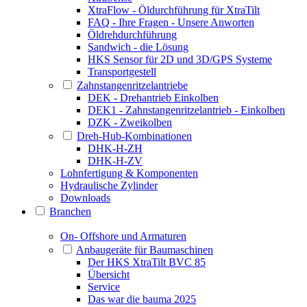
XtraFlow - Öldurchführung für XtraTilt
FAQ - Ihre Fragen - Unsere Anworten
Öldrehdurchführung
Sandwich - die Lösung
HKS Sensor für 2D und 3D/GPS Systeme
Transportgestell
Zahnstangenritzelantriebe
DEK - Drehantrieb Einkolben
DEK1 - Zahnstangenritzelantrieb - Einkolben
DZK - Zweikolben
Dreh-Hub-Kombinationen
DHK-H-ZH
DHK-H-ZV
Lohnfertigung & Komponenten
Hydraulische Zylinder
Downloads
Branchen
On- Offshore und Armaturen
Anbaugeräte für Baumaschinen
Der HKS XtraTilt BVC 85
Übersicht
Service
Das war die bauma 2025