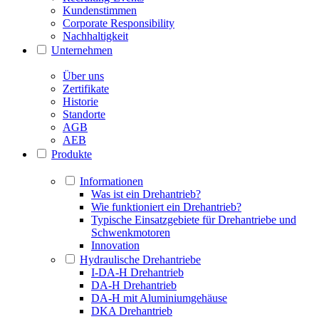
Kundenstimmen
Corporate Responsibility
Nachhaltigkeit
Unternehmen
Über uns
Zertifikate
Historie
Standorte
AGB
AEB
Produkte
Informationen
Was ist ein Drehantrieb?
Wie funktioniert ein Drehantrieb?
Typische Einsatzgebiete für Drehantriebe und
Schwenkmotoren
Innovation
Hydraulische Drehantriebe
I-DA-H Drehantrieb
DA-H Drehantrieb
DA-H mit Aluminiumgehäuse
DKA Drehantrieb