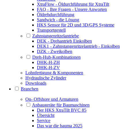
XtraFlow - Öldurchführung für XtraTilt
FAQ - Ihre Fragen - Unsere Anworten
Öldrehdurchführung
Sandwich - die Lösung
HKS Sensor für 2D und 3D/GPS Systeme
Transportgestell
Zahnstangenritzelantriebe
DEK - Drehantrieb Einkolben
DEK1 - Zahnstangenritzelantrieb - Einkolben
DZK - Zweikolben
Dreh-Hub-Kombinationen
DHK-H-ZH
DHK-H-ZV
Lohnfertigung & Komponenten
Hydraulische Zylinder
Downloads
Branchen
On- Offshore und Armaturen
Anbaugeräte für Baumaschinen
Der HKS XtraTilt BVC 85
Übersicht
Service
Das war die bauma 2025