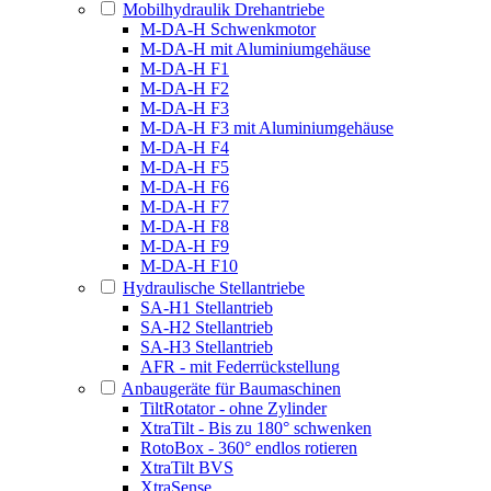
Mobilhydraulik Drehantriebe
M-DA-H Schwenkmotor
M-DA-H mit Aluminiumgehäuse
M-DA-H F1
M-DA-H F2
M-DA-H F3
M-DA-H F3 mit Aluminiumgehäuse
M-DA-H F4
M-DA-H F5
M-DA-H F6
M-DA-H F7
M-DA-H F8
M-DA-H F9
M-DA-H F10
Hydraulische Stellantriebe
SA-H1 Stellantrieb
SA-H2 Stellantrieb
SA-H3 Stellantrieb
AFR - mit Federrückstellung
Anbaugeräte für Baumaschinen
TiltRotator - ohne Zylinder
XtraTilt - Bis zu 180° schwenken
RotoBox - 360° endlos rotieren
XtraTilt BVS
XtraSense