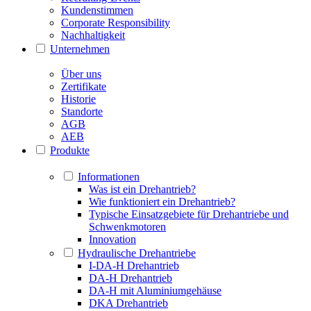
Kundenstimmen
Corporate Responsibility
Nachhaltigkeit
Unternehmen
Über uns
Zertifikate
Historie
Standorte
AGB
AEB
Produkte
Informationen
Was ist ein Drehantrieb?
Wie funktioniert ein Drehantrieb?
Typische Einsatzgebiete für Drehantriebe und
Schwenkmotoren
Innovation
Hydraulische Drehantriebe
I-DA-H Drehantrieb
DA-H Drehantrieb
DA-H mit Aluminiumgehäuse
DKA Drehantrieb