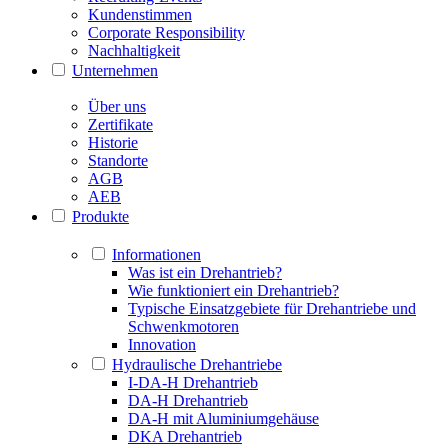
Kundenstimmen
Corporate Responsibility
Nachhaltigkeit
Unternehmen
Über uns
Zertifikate
Historie
Standorte
AGB
AEB
Produkte
Informationen
Was ist ein Drehantrieb?
Wie funktioniert ein Drehantrieb?
Typische Einsatzgebiete für Drehantriebe und
Schwenkmotoren
Innovation
Hydraulische Drehantriebe
I-DA-H Drehantrieb
DA-H Drehantrieb
DA-H mit Aluminiumgehäuse
DKA Drehantrieb