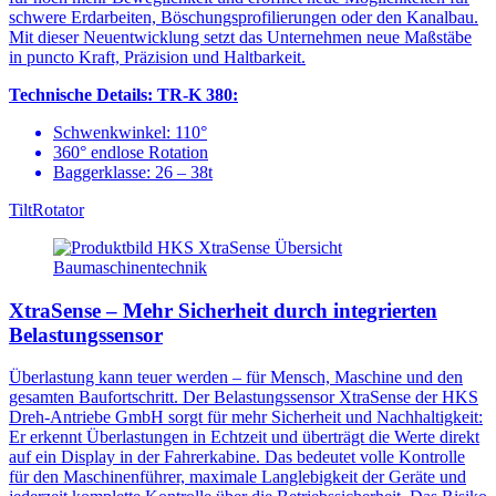
schwere Erdarbeiten, Böschungsprofilierungen oder den Kanalbau.
Mit dieser Neuentwicklung setzt das Unternehmen neue Maßstäbe
in puncto Kraft, Präzision und Haltbarkeit.
Technische Details:
TR-K 380:
Schwenkwinkel: 110°
360° endlose Rotation
Baggerklasse: 26 – 38t
TiltRotator
XtraSense – Mehr Sicherheit durch integrierten
Belastungssensor
Überlastung kann teuer werden – für Mensch, Maschine und den
gesamten Baufortschritt. Der Belastungssensor XtraSense der HKS
Dreh-Antriebe GmbH sorgt für mehr Sicherheit und Nachhaltigkeit:
Er erkennt Überlastungen in Echtzeit und überträgt die Werte direkt
auf ein Display in der Fahrerkabine. Das bedeutet volle Kontrolle
für den Maschinenführer, maximale Langlebigkeit der Geräte und