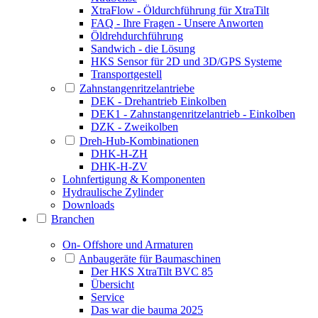
XtraFlow - Öldurchführung für XtraTilt
FAQ - Ihre Fragen - Unsere Anworten
Öldrehdurchführung
Sandwich - die Lösung
HKS Sensor für 2D und 3D/GPS Systeme
Transportgestell
Zahnstangenritzelantriebe
DEK - Drehantrieb Einkolben
DEK1 - Zahnstangenritzelantrieb - Einkolben
DZK - Zweikolben
Dreh-Hub-Kombinationen
DHK-H-ZH
DHK-H-ZV
Lohnfertigung & Komponenten
Hydraulische Zylinder
Downloads
Branchen
On- Offshore und Armaturen
Anbaugeräte für Baumaschinen
Der HKS XtraTilt BVC 85
Übersicht
Service
Das war die bauma 2025