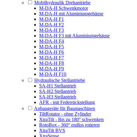
Mobilhydraulik Drehantriebe
M-DA-H Schwenkmotor
M-DA-H mit Aluminiumgehäuse
M-DA-H F1
M-DA-H F2
M-DA-H F3
M-DA-H F3 mit Aluminiumgehäuse
M-DA-H F4
M-DA-H F5
M-DA-H F6
M-DA-H F7
M-DA-H F8
M-DA-H F9
M-DA-H F10
Hydraulische Stellantriebe
SA-H1 Stellantrieb
SA-H2 Stellantrieb
SA-H3 Stellantrieb
AFR - mit Federrückstellung
Anbaugeräte für Baumaschinen
TiltRotator - ohne Zylinder
XtraTilt - Bis zu 180° schwenken
RotoBox - 360° endlos rotieren
XtraTilt BVS
XtraSense