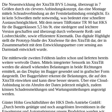
Die Neuentwicklung der XtraTilt BVS Lösung, überzeugt in 7
Größen durch ein cleveres Anbindungskonzept, das eine Montage
mittels Schraubverbindung an der Feststielanbindung ermöglicht. Es
ist kein Schweißen mehr notwendig, was bedeutet eine schnellere
Austauschmöglichkeit. Mit dem neuen TiltRotator TR 90 hat HKS
für die Baggerklassen 5,5 bis 9t. eine niedrigere und leichtere
Version geschaffen und überzeugt durch verbesserte Reiß- und
Losbrechkräfte, sowie effizientere Kinematik. Das digitale Highlight
stellt die Prototyp-Studie des XtraSense für den XtraTilt dar, der in
Zusammenarbeit mit dem Entwicklungspartner core sensing aus
Darmstadt entwickelt wurde.
Die mittlerweile zweiten Feldtests laufen schon und lieferten bereits
weitere wertvolle Daten. Mittels integrierter Sensorik im XtraTilt
werden die aktuell wirkenden Belastungen in beide Richtungen
ermittelt, an das Display im Bagger gesendet und in grafischer Form
dargestellt. Der Baggerfahrer erkennt die Belastungen, die auf den
XtraTilt einwirken und kann diese besser steuern. Über eine Cloud-
Anbindung ist ein Abrufen der Daten jederzeit möglich, zudem
können Schadensmeldungen und Wartungsmitteilungen angezeigt
werden.
Günter Höhn Geschäftsführer der HKS Dreh-Antriebe GmbH:
„Durch bereits getätigte und noch ausgelösten Investitionen in die
Erweiterung und Automatisierung unsere Produktion werden wir