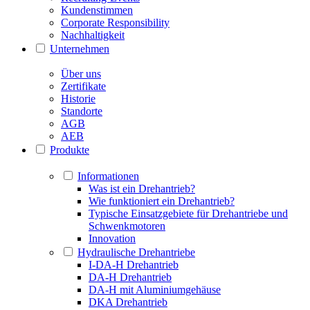
Kundenstimmen
Corporate Responsibility
Nachhaltigkeit
Unternehmen
Über uns
Zertifikate
Historie
Standorte
AGB
AEB
Produkte
Informationen
Was ist ein Drehantrieb?
Wie funktioniert ein Drehantrieb?
Typische Einsatzgebiete für Drehantriebe und
Schwenkmotoren
Innovation
Hydraulische Drehantriebe
I-DA-H Drehantrieb
DA-H Drehantrieb
DA-H mit Aluminiumgehäuse
DKA Drehantrieb