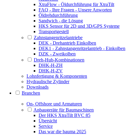
XtraFlow - Öldurchführung für XtraTilt
FAQ - Ihre Fragen - Unsere Anworten
Öldrehdurchführung
Sandwich - die Lösung
HKS Sensor für 2D und 3D/GPS Systeme
Transportgestell
Zahnstangenritzelantriebe
DEK - Drehantrieb Einkolben
DEK1 - Zahnstangenritzelantrieb - Einkolben
DZK - Zweikolben
Dreh-Hub-Kombinationen
DHK-H-ZH
DHK-H-ZV
Lohnfertigung & Komponenten
Hydraulische Zylinder
Downloads
Branchen
On- Offshore und Armaturen
Anbaugeräte für Baumaschinen
Der HKS XtraTilt BVC 85
Übersicht
Service
Das war die bauma 2025