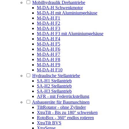
Mobilhydraulik Drehantriebe
M-DA-H Schwenkmotor
M-DA-H mit Aluminiumgehäuse
M-DA-H F1
M-DA-H F2
M-DA-H F3
M-DA-H F3 mit Aluminiumgehäuse
M-DA-H F4
M-DA-H F5
M-DA-H F6
M-DA-H F7
M-DA-H F8
M-DA-H F9
M-DA-H F10
Hydraulische Stellantriebe
SA-H1 Stellantrieb
SA-H2 Stellantrieb
SA-H3 Stellantrieb
AFR - mit Federrückstellung
Anbaugeräte für Baumaschinen
TiltRotator - ohne Zylinder
XtraTilt - Bis zu 180° schwenken
RotoBox - 360° endlos rotieren
XtraTilt BVS
XtraSense