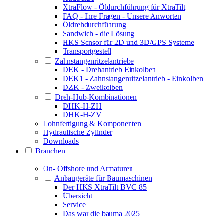
XtraFlow - Öldurchführung für XtraTilt
FAQ - Ihre Fragen - Unsere Anworten
Öldrehdurchführung
Sandwich - die Lösung
HKS Sensor für 2D und 3D/GPS Systeme
Transportgestell
Zahnstangenritzelantriebe
DEK - Drehantrieb Einkolben
DEK1 - Zahnstangenritzelantrieb - Einkolben
DZK - Zweikolben
Dreh-Hub-Kombinationen
DHK-H-ZH
DHK-H-ZV
Lohnfertigung & Komponenten
Hydraulische Zylinder
Downloads
Branchen
On- Offshore und Armaturen
Anbaugeräte für Baumaschinen
Der HKS XtraTilt BVC 85
Übersicht
Service
Das war die bauma 2025