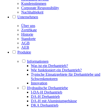
Kundenstimmen
Corporate Responsibility
Nachhaltigkeit
Unternehmen
Über uns
Zertifikate
Historie
Standorte
AGB
AEB
Produkte
Informationen
Was ist ein Drehantrieb?
Wie funktioniert ein Drehantrieb?
Typische Einsatzgebiete für Drehantriebe und
Schwenkmotoren
Innovation
Hydraulische Drehantriebe
I-DA-H Drehantrieb
DA-H Drehantrieb
DA-H mit Aluminiumgehäuse
DKA Drehantrieb