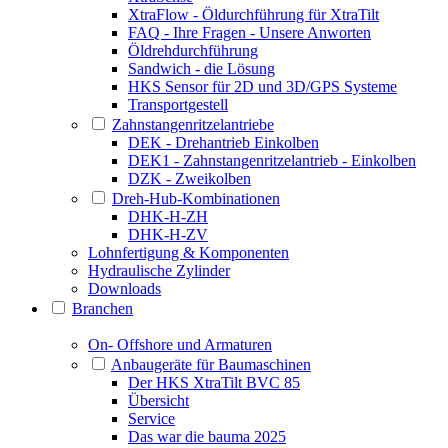
XtraFlow - Öldurchführung für XtraTilt
FAQ - Ihre Fragen - Unsere Anworten
Öldrehdurchführung
Sandwich - die Lösung
HKS Sensor für 2D und 3D/GPS Systeme
Transportgestell
Zahnstangenritzelantriebe
DEK - Drehantrieb Einkolben
DEK1 - Zahnstangenritzelantrieb - Einkolben
DZK - Zweikolben
Dreh-Hub-Kombinationen
DHK-H-ZH
DHK-H-ZV
Lohnfertigung & Komponenten
Hydraulische Zylinder
Downloads
Branchen
On- Offshore und Armaturen
Anbaugeräte für Baumaschinen
Der HKS XtraTilt BVC 85
Übersicht
Service
Das war die bauma 2025