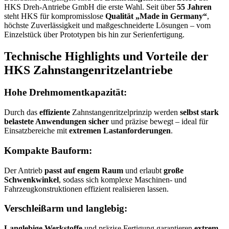
HKS Dreh-Antriebe GmbH die erste Wahl. Seit über
55 Jahren
steht HKS für kompromisslose
Qualität „Made in Germany“
,
höchste Zuverlässigkeit und maßgeschneiderte Lösungen – vom
Einzelstück über Prototypen bis hin zur Serienfertigung.
Technische Highlights und Vorteile der
HKS Zahnstangenritzelantriebe
Hohe Drehmomentkapazität:
Durch das
effiziente
Zahnstangenritzelprinzip werden
selbst stark
belastete Anwendungen sicher
und präzise bewegt – ideal für
Einsatzbereiche mit
extremen Lastanforderungen
.
Kompakte Bauform:
Der Antrieb
passt auf engem Raum
und erlaubt
große
Schwenkwinkel
, sodass sich komplexe Maschinen- und
Fahrzeugkonstruktionen effizient realisieren lassen.
Verschleißarm und langlebig:
Langlebige Werkstoffe
und präzise Fertigung garantieren
extrem