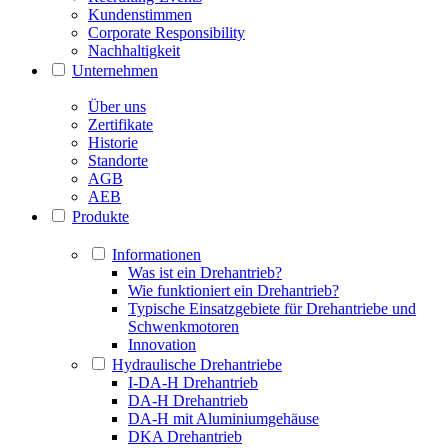
Kundenstimmen
Corporate Responsibility
Nachhaltigkeit
Unternehmen
Über uns
Zertifikate
Historie
Standorte
AGB
AEB
Produkte
Informationen
Was ist ein Drehantrieb?
Wie funktioniert ein Drehantrieb?
Typische Einsatzgebiete für Drehantriebe und
Schwenkmotoren
Innovation
Hydraulische Drehantriebe
I-DA-H Drehantrieb
DA-H Drehantrieb
DA-H mit Aluminiumgehäuse
DKA Drehantrieb