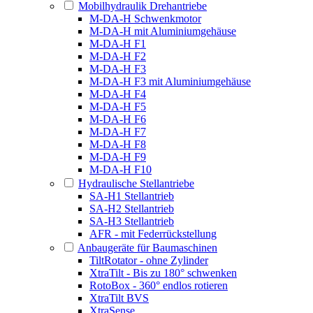
Mobilhydraulik Drehantriebe
M-DA-H Schwenkmotor
M-DA-H mit Aluminiumgehäuse
M-DA-H F1
M-DA-H F2
M-DA-H F3
M-DA-H F3 mit Aluminiumgehäuse
M-DA-H F4
M-DA-H F5
M-DA-H F6
M-DA-H F7
M-DA-H F8
M-DA-H F9
M-DA-H F10
Hydraulische Stellantriebe
SA-H1 Stellantrieb
SA-H2 Stellantrieb
SA-H3 Stellantrieb
AFR - mit Federrückstellung
Anbaugeräte für Baumaschinen
TiltRotator - ohne Zylinder
XtraTilt - Bis zu 180° schwenken
RotoBox - 360° endlos rotieren
XtraTilt BVS
XtraSense