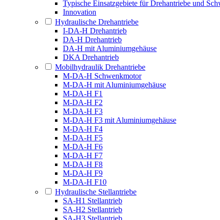
Typische Einsatzgebiete für Drehantriebe und S
Innovation
Hydraulische Drehantriebe
I-DA-H Drehantrieb
DA-H Drehantrieb
DA-H mit Aluminiumgehäuse
DKA Drehantrieb
Mobilhydraulik Drehantriebe
M-DA-H Schwenkmotor
M-DA-H mit Aluminiumgehäuse
M-DA-H F1
M-DA-H F2
M-DA-H F3
M-DA-H F3 mit Aluminiumgehäuse
M-DA-H F4
M-DA-H F5
M-DA-H F6
M-DA-H F7
M-DA-H F8
M-DA-H F9
M-DA-H F10
Hydraulische Stellantriebe
SA-H1 Stellantrieb
SA-H2 Stellantrieb
SA-H3 Stellantrieb