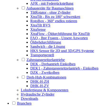
AFR - mit Federrückstellung
Anbaugeräte für Baumaschinen
TiltRotator - ohne Zylinder
XtraTilt - Bis zu 180° schwenken
RotoBox - 360° endlos rotieren
XtraTilt BVS
XtraSense
XtraFlow - Öldurchführung für XtraTilt
FAQ - Ihre Fragen - Unsere Anworten
Öldrehdurchführung
Sandwich - die Lösung
HKS Sensor für 2D und 3D/GPS Systeme
Transportgestell
Zahnstangenritzelantriebe
DEK - Drehantrieb Einkolben
DEK1 - Zahnstangenritzelantrieb - Einkolben
DZK - Zweikolben
Dreh-Hub-Kombinationen
DHK-H-ZH
DHK-H-ZV
Lohnfertigung & Komponenten
Hydraulische Zylinder
Downloads
Branchen