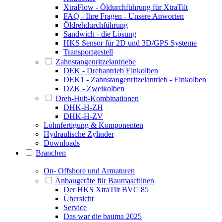
XtraFlow - Öldurchführung für XtraTilt
FAQ - Ihre Fragen - Unsere Anworten
Öldrehdurchführung
Sandwich - die Lösung
HKS Sensor für 2D und 3D/GPS Systeme
Transportgestell
Zahnstangenritzelantriebe
DEK - Drehantrieb Einkolben
DEK1 - Zahnstangenritzelantrieb - Einkolben
DZK - Zweikolben
Dreh-Hub-Kombinationen
DHK-H-ZH
DHK-H-ZV
Lohnfertigung & Komponenten
Hydraulische Zylinder
Downloads
Branchen
On- Offshore und Armaturen
Anbaugeräte für Baumaschinen
Der HKS XtraTilt BVC 85
Übersicht
Service
Das war die bauma 2025