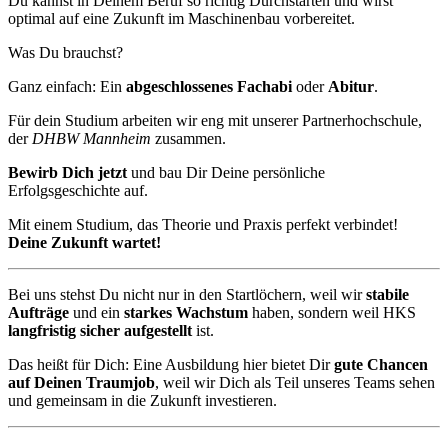
Du kannst in Deinem Beruf so richtig Durchstarten und wirst
optimal auf eine Zukunft im Maschinenbau vorbereitet.
Was Du brauchst?
Ganz einfach: Ein
abgeschlossenes Fachabi
oder
Abitur
.
Für dein Studium arbeiten wir eng mit unserer Partnerhochschule,
der
DHBW Mannheim
zusammen.
Bewirb Dich jetzt
und bau Dir Deine persönliche
Erfolgsgeschichte auf.
Mit einem Studium, das Theorie und Praxis perfekt verbindet!
Deine Zukunft wartet!
Bei uns stehst Du nicht nur in den Startlöchern, weil wir
stabile
Aufträge
und ein
starkes Wachstum
haben, sondern weil HKS
langfristig sicher aufgestellt
ist.
Das heißt für Dich: Eine Ausbildung hier bietet Dir
gute Chancen
auf Deinen Traumjob
, weil wir Dich als Teil unseres Teams sehen
und gemeinsam in die Zukunft investieren.