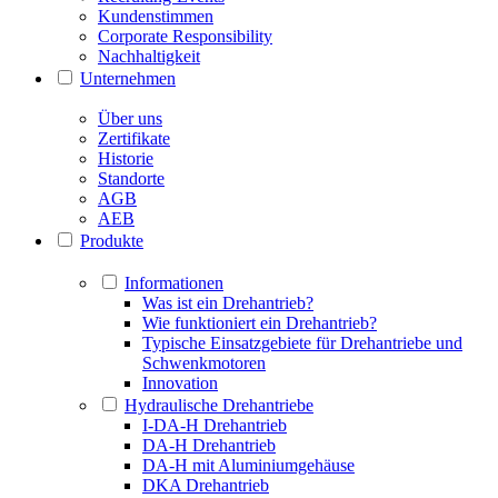
Kundenstimmen
Corporate Responsibility
Nachhaltigkeit
Unternehmen
Über uns
Zertifikate
Historie
Standorte
AGB
AEB
Produkte
Informationen
Was ist ein Drehantrieb?
Wie funktioniert ein Drehantrieb?
Typische Einsatzgebiete für Drehantriebe und
Schwenkmotoren
Innovation
Hydraulische Drehantriebe
I-DA-H Drehantrieb
DA-H Drehantrieb
DA-H mit Aluminiumgehäuse
DKA Drehantrieb