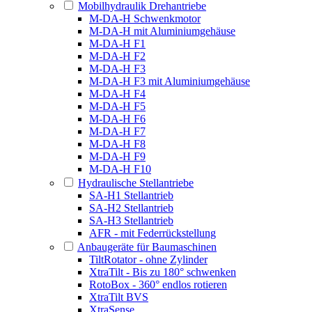
Mobilhydraulik Drehantriebe
M-DA-H Schwenkmotor
M-DA-H mit Aluminiumgehäuse
M-DA-H F1
M-DA-H F2
M-DA-H F3
M-DA-H F3 mit Aluminiumgehäuse
M-DA-H F4
M-DA-H F5
M-DA-H F6
M-DA-H F7
M-DA-H F8
M-DA-H F9
M-DA-H F10
Hydraulische Stellantriebe
SA-H1 Stellantrieb
SA-H2 Stellantrieb
SA-H3 Stellantrieb
AFR - mit Federrückstellung
Anbaugeräte für Baumaschinen
TiltRotator - ohne Zylinder
XtraTilt - Bis zu 180° schwenken
RotoBox - 360° endlos rotieren
XtraTilt BVS
XtraSense