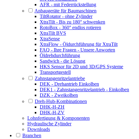
AFR - mit Federrückstellung
Anbaugeräte für Baumaschinen
TiltRotator - ohne Zylinder
XtraTilt - Bis zu 180° schwenken
RotoBox - 360° endlos rotieren
XtraTilt BVS
XtraSense
XtraFlow - Öldurchführung für XtraTilt
FAQ - Ihre Fragen - Unsere Anworten
Öldrehdurchführung
Sandwich - die Lösung
HKS Sensor für 2D und 3D/GPS Systeme
Transportgestell
Zahnstangenritzelantriebe
DEK - Drehantrieb Einkolben
DEK1 - Zahnstangenritzelantrieb - Einkolben
DZK - Zweikolben
Dreh-Hub-Kombinationen
DHK-H-ZH
DHK-H-ZV
Lohnfertigung & Komponenten
Hydraulische Zylinder
Downloads
Branchen