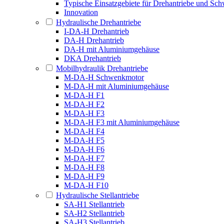
Typische Einsatzgebiete für Drehantriebe und S
Innovation
Hydraulische Drehantriebe
I-DA-H Drehantrieb
DA-H Drehantrieb
DA-H mit Aluminiumgehäuse
DKA Drehantrieb
Mobilhydraulik Drehantriebe
M-DA-H Schwenkmotor
M-DA-H mit Aluminiumgehäuse
M-DA-H F1
M-DA-H F2
M-DA-H F3
M-DA-H F3 mit Aluminiumgehäuse
M-DA-H F4
M-DA-H F5
M-DA-H F6
M-DA-H F7
M-DA-H F8
M-DA-H F9
M-DA-H F10
Hydraulische Stellantriebe
SA-H1 Stellantrieb
SA-H2 Stellantrieb
SA-H3 Stellantrieb