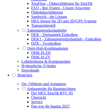
XtraFlow - Öldurchführung für XtraTilt
FAQ - Ihre Fragen - Unsere Anworten
Öldrehdurchführung
Sandwich - die Lösung
HKS Sensor für 2D und 3D/GPS Systeme
Transportgestell
Zahnstangenritzelantriebe
DEK - Drehantrieb Einkolben
DEK1 - Zahnstangenritzelantrieb - Einkolben
DZK - Zweikolben
Dreh-Hub-Kombinationen
DHK-H-ZH
DHK-H-ZV
Lohnfertigung & Komponenten
Hydraulische Zylinder
Downloads
Branchen
On- Offshore und Armaturen
Anbaugeräte für Baumaschinen
Der HKS XtraTilt BVC 85
Übersicht
Service
Das war die bauma 2025