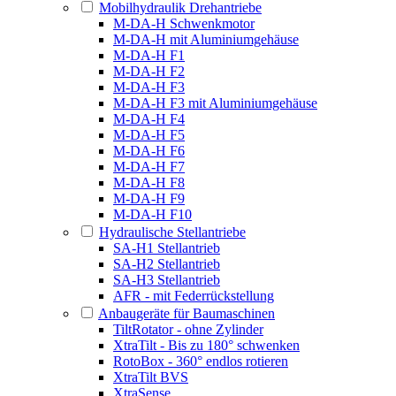
Mobilhydraulik Drehantriebe
M-DA-H Schwenkmotor
M-DA-H mit Aluminiumgehäuse
M-DA-H F1
M-DA-H F2
M-DA-H F3
M-DA-H F3 mit Aluminiumgehäuse
M-DA-H F4
M-DA-H F5
M-DA-H F6
M-DA-H F7
M-DA-H F8
M-DA-H F9
M-DA-H F10
Hydraulische Stellantriebe
SA-H1 Stellantrieb
SA-H2 Stellantrieb
SA-H3 Stellantrieb
AFR - mit Federrückstellung
Anbaugeräte für Baumaschinen
TiltRotator - ohne Zylinder
XtraTilt - Bis zu 180° schwenken
RotoBox - 360° endlos rotieren
XtraTilt BVS
XtraSense