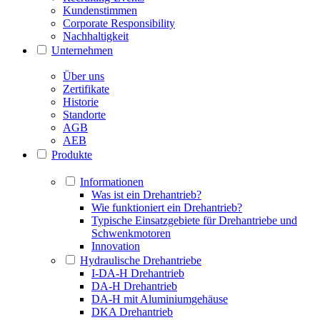
Kundenstimmen
Corporate Responsibility
Nachhaltigkeit
Unternehmen
Über uns
Zertifikate
Historie
Standorte
AGB
AEB
Produkte
Informationen
Was ist ein Drehantrieb?
Wie funktioniert ein Drehantrieb?
Typische Einsatzgebiete für Drehantriebe und
Schwenkmotoren
Innovation
Hydraulische Drehantriebe
I-DA-H Drehantrieb
DA-H Drehantrieb
DA-H mit Aluminiumgehäuse
DKA Drehantrieb