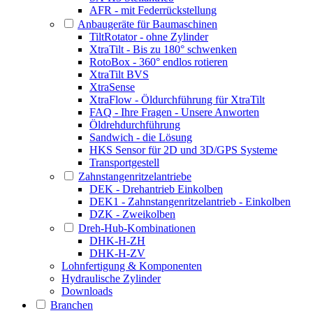
AFR - mit Federrückstellung
Anbaugeräte für Baumaschinen
TiltRotator - ohne Zylinder
XtraTilt - Bis zu 180° schwenken
RotoBox - 360° endlos rotieren
XtraTilt BVS
XtraSense
XtraFlow - Öldurchführung für XtraTilt
FAQ - Ihre Fragen - Unsere Anworten
Öldrehdurchführung
Sandwich - die Lösung
HKS Sensor für 2D und 3D/GPS Systeme
Transportgestell
Zahnstangenritzelantriebe
DEK - Drehantrieb Einkolben
DEK1 - Zahnstangenritzelantrieb - Einkolben
DZK - Zweikolben
Dreh-Hub-Kombinationen
DHK-H-ZH
DHK-H-ZV
Lohnfertigung & Komponenten
Hydraulische Zylinder
Downloads
Branchen