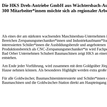
Die HKS Dreh-Antriebe GmbH aus Wächtersbach-Aufen
300 Mitarbeiter*innen möchte sich als regionaler Arbe
Als eines der am stärksten wachsenden Maschinenbau-Unternehmen i
Bereichen Zerspanungsmechaniker*innen und Industriekaufmann*frau 
interessierten Schüler*innen die Ausbildungsberufe und angebotenen B
Produktionsbereich als CNC-Zerspanungsmechaniker*in wird Fachpe
Bad Orber Unternehmen Schubert Baumaschinen zeigt HKS an einem 9t-
entstehen.
Am Ende jeder Vorführung, wird zusammen mit dem Goldgräber Jörg 
Hause nehmen können. Als besonderes Highlight werden extra groß
Für alle Goldwäscher, Baumaschineninteressierte und Schüler*innen d
Baumaschinen und die Goldwäscher-Station direkt am Haupteingang