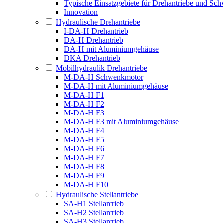
Typische Einsatzgebiete für Drehantriebe und S
Innovation
Hydraulische Drehantriebe
I-DA-H Drehantrieb
DA-H Drehantrieb
DA-H mit Aluminiumgehäuse
DKA Drehantrieb
Mobilhydraulik Drehantriebe
M-DA-H Schwenkmotor
M-DA-H mit Aluminiumgehäuse
M-DA-H F1
M-DA-H F2
M-DA-H F3
M-DA-H F3 mit Aluminiumgehäuse
M-DA-H F4
M-DA-H F5
M-DA-H F6
M-DA-H F7
M-DA-H F8
M-DA-H F9
M-DA-H F10
Hydraulische Stellantriebe
SA-H1 Stellantrieb
SA-H2 Stellantrieb
SA-H3 Stellantrieb