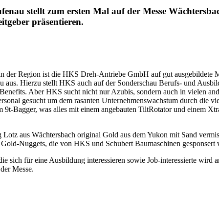
au stellt zum ersten Mal auf der Messe Wächtersbach
itgeber präsentieren.
n der Region ist die HKS Dreh-Antriebe GmbH auf gut ausgebildete M
aus. Hierzu stellt HKS auch auf der Sonderschau Berufs- und Ausbild
enefits. Aber HKS sucht nicht nur Azubis, sondern auch in vielen ande
rsonal gesucht um dem rasanten Unternehmenswachstum durch die vie
Bagger, was alles mit einem angebauten TiltRotator und einem XtraTil
Lotz aus Wächtersbach original Gold aus dem Yukon mit Sand vermis
e Gold-Nuggets, die von HKS und Schubert Baumaschinen gesponsert 
ie sich für eine Ausbildung interessieren sowie Job-interessierte wird
 der Messe.