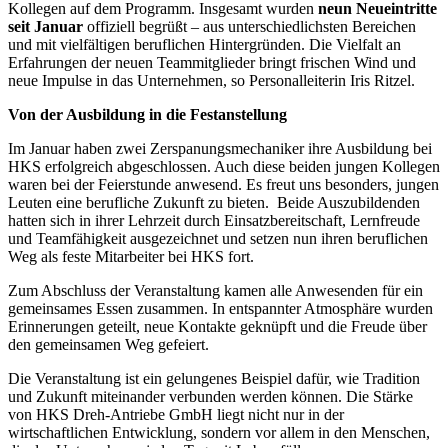
Kollegen auf dem Programm. Insgesamt wurden
neun Neueintritte
seit Januar
offiziell begrüßt – aus unterschiedlichsten Bereichen
und mit vielfältigen beruflichen Hintergründen. Die Vielfalt an
Erfahrungen der neuen Teammitglieder bringt frischen Wind und
neue Impulse in das Unternehmen, so Personalleiterin Iris Ritzel.
Von der Ausbildung in die Festanstellung
Im Januar haben zwei Zerspanungsmechaniker ihre Ausbildung bei
HKS erfolgreich abgeschlossen. Auch diese beiden jungen Kollegen
waren bei der Feierstunde anwesend. Es freut uns besonders, jungen
Leuten eine berufliche Zukunft zu bieten. Beide Auszubildenden
hatten sich in ihrer Lehrzeit durch Einsatzbereitschaft, Lernfreude
und Teamfähigkeit ausgezeichnet und setzen nun ihren beruflichen
Weg als feste Mitarbeiter bei HKS fort.
Zum Abschluss der Veranstaltung kamen alle Anwesenden für ein
gemeinsames Essen zusammen. In entspannter Atmosphäre wurden
Erinnerungen geteilt, neue Kontakte geknüpft und die Freude über
den gemeinsamen Weg gefeiert.
Die Veranstaltung ist ein gelungenes Beispiel dafür, wie Tradition
und Zukunft miteinander verbunden werden können. Die Stärke
von HKS Dreh-Antriebe GmbH liegt nicht nur in der
wirtschaftlichen Entwicklung, sondern vor allem in den Menschen,