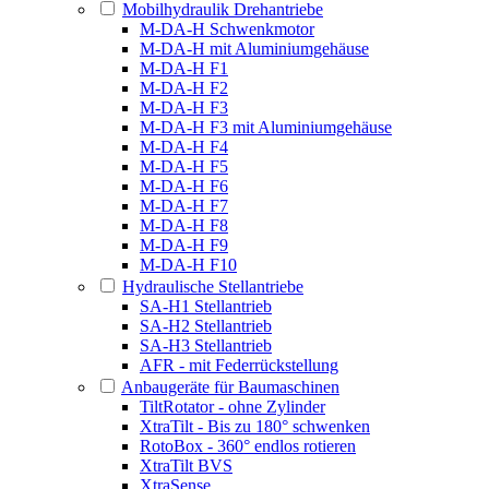
Mobilhydraulik Drehantriebe
M-DA-H Schwenkmotor
M-DA-H mit Aluminiumgehäuse
M-DA-H F1
M-DA-H F2
M-DA-H F3
M-DA-H F3 mit Aluminiumgehäuse
M-DA-H F4
M-DA-H F5
M-DA-H F6
M-DA-H F7
M-DA-H F8
M-DA-H F9
M-DA-H F10
Hydraulische Stellantriebe
SA-H1 Stellantrieb
SA-H2 Stellantrieb
SA-H3 Stellantrieb
AFR - mit Federrückstellung
Anbaugeräte für Baumaschinen
TiltRotator - ohne Zylinder
XtraTilt - Bis zu 180° schwenken
RotoBox - 360° endlos rotieren
XtraTilt BVS
XtraSense