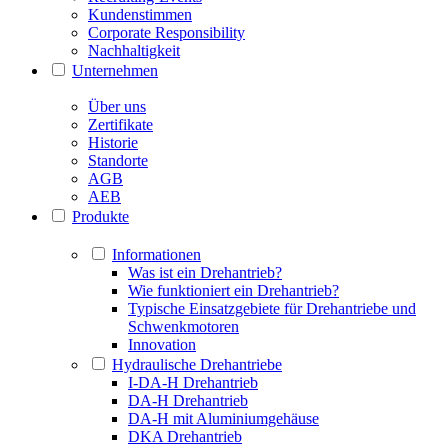
Kundenstimmen
Corporate Responsibility
Nachhaltigkeit
Unternehmen
Über uns
Zertifikate
Historie
Standorte
AGB
AEB
Produkte
Informationen
Was ist ein Drehantrieb?
Wie funktioniert ein Drehantrieb?
Typische Einsatzgebiete für Drehantriebe und
Schwenkmotoren
Innovation
Hydraulische Drehantriebe
I-DA-H Drehantrieb
DA-H Drehantrieb
DA-H mit Aluminiumgehäuse
DKA Drehantrieb