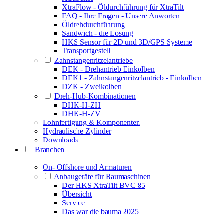
XtraFlow - Öldurchführung für XtraTilt
FAQ - Ihre Fragen - Unsere Anworten
Öldrehdurchführung
Sandwich - die Lösung
HKS Sensor für 2D und 3D/GPS Systeme
Transportgestell
Zahnstangenritzelantriebe
DEK - Drehantrieb Einkolben
DEK1 - Zahnstangenritzelantrieb - Einkolben
DZK - Zweikolben
Dreh-Hub-Kombinationen
DHK-H-ZH
DHK-H-ZV
Lohnfertigung & Komponenten
Hydraulische Zylinder
Downloads
Branchen
On- Offshore und Armaturen
Anbaugeräte für Baumaschinen
Der HKS XtraTilt BVC 85
Übersicht
Service
Das war die bauma 2025