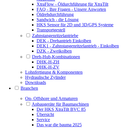
XtraFlow - Öldurchführung für XtraTilt
FAQ - Ihre Fragen - Unsere Anworten
Öldrehdurchführung
Sandwich - die Lösung
HKS Sensor für 2D und 3D/GPS Systeme
Transportgestell
Zahnstangenritzelantriebe
DEK - Drehantrieb Einkolben
DEK1 - Zahnstangenritzelantrieb - Einkolben
DZK - Zweikolben
Dreh-Hub-Kombinationen
DHK-H-ZH
DHK-H-ZV
Lohnfertigung & Komponenten
Hydraulische Zylinder
Downloads
Branchen
On- Offshore und Armaturen
Anbaugeräte für Baumaschinen
Der HKS XtraTilt BVC 85
Übersicht
Service
Das war die bauma 2025