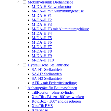
Mobilhydraulik Drehantriebe
M-DA-H Schwenkmotor
M-DA-H mit Aluminiumgehäuse
M-DA-H F1
M-DA-H F2
M-DA-H F3
M-DA-H F3 mit Aluminiumgehäuse
M-DA-H F4
M-DA-H F5
M-DA-H F6
M-DA-H F7
M-DA-H F8
M-DA-H F9
M-DA-H F10
Hydraulische Stellantriebe
SA-H1 Stellantrieb
SA-H2 Stellantrieb
SA-H3 Stellantrieb
AFR - mit Federrückstellung
Anbaugeräte für Baumaschinen
TiltRotator - ohne Zylinder
XtraTilt - Bis zu 180° schwenken
RotoBox - 360° endlos rotieren
XtraTilt BVS
XtraSense