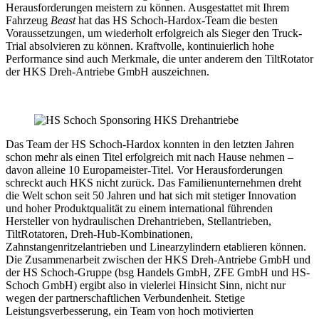
Herausforderungen meistern zu können. Ausgestattet mit Ihrem
Fahrzeug
Beast
hat das HS Schoch-Hardox-Team die besten
Voraussetzungen, um wiederholt erfolgreich als Sieger den Truck-
Trial absolvieren zu können. Kraftvolle, kontinuierlich hohe
Performance sind auch Merkmale, die unter anderem den TiltRotator
der HKS Dreh-Antriebe GmbH auszeichnen.
Das Team der HS Schoch-Hardox konnten in den letzten Jahren
schon mehr als einen Titel erfolgreich mit nach Hause nehmen –
davon alleine 10 Europameister-Titel. Vor Herausforderungen
schreckt auch HKS nicht zurück. Das Familienunternehmen dreht
die Welt schon seit 50 Jahren und hat sich mit stetiger Innovation
und hoher Produktqualität zu einem international führenden
Hersteller von hydraulischen Drehantrieben, Stellantrieben,
TiltRotatoren, Dreh-Hub-Kombinationen,
Zahnstangenritzelantrieben und Linearzylindern etablieren können.
Die Zusammenarbeit zwischen der HKS Dreh-Antriebe GmbH und
der HS Schoch-Gruppe (bsg Handels GmbH, ZFE GmbH und HS-
Schoch GmbH) ergibt also in vielerlei Hinsicht Sinn, nicht nur
wegen der partnerschaftlichen Verbundenheit. Stetige
Leistungsverbesserung, ein Team von hoch motivierten