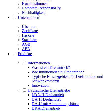
Kundenstimmen
Corporate Responsibility
Nachhaltigkeit
Unternehmen
Über uns
Zertifikate
Historie
Standorte
AGB
AEB
Produkte
Informationen
Was ist ein Drehantrieb?
Wie funktioniert ein Drehantrieb?
Typische Einsatzgebiete für Drehantriebe und
Schwenkmotoren
Innovation
Hydraulische Drehantriebe
I-DA-H Drehantrieb
DA-H Drehantrieb
DA-H mit Aluminiumgehäuse
DKA Drehantrieb