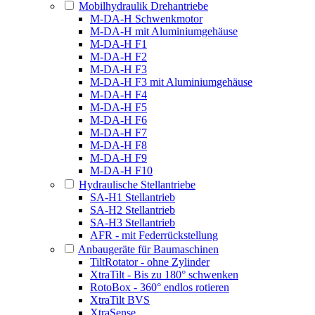
Mobilhydraulik Drehantriebe
M-DA-H Schwenkmotor
M-DA-H mit Aluminiumgehäuse
M-DA-H F1
M-DA-H F2
M-DA-H F3
M-DA-H F3 mit Aluminiumgehäuse
M-DA-H F4
M-DA-H F5
M-DA-H F6
M-DA-H F7
M-DA-H F8
M-DA-H F9
M-DA-H F10
Hydraulische Stellantriebe
SA-H1 Stellantrieb
SA-H2 Stellantrieb
SA-H3 Stellantrieb
AFR - mit Federrückstellung
Anbaugeräte für Baumaschinen
TiltRotator - ohne Zylinder
XtraTilt - Bis zu 180° schwenken
RotoBox - 360° endlos rotieren
XtraTilt BVS
XtraSense