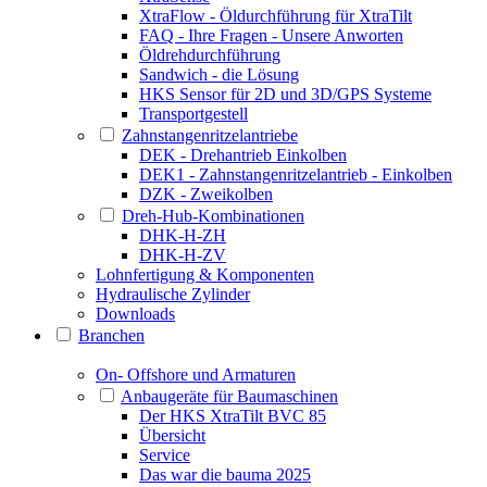
XtraFlow - Öldurchführung für XtraTilt
FAQ - Ihre Fragen - Unsere Anworten
Öldrehdurchführung
Sandwich - die Lösung
HKS Sensor für 2D und 3D/GPS Systeme
Transportgestell
Zahnstangenritzelantriebe
DEK - Drehantrieb Einkolben
DEK1 - Zahnstangenritzelantrieb - Einkolben
DZK - Zweikolben
Dreh-Hub-Kombinationen
DHK-H-ZH
DHK-H-ZV
Lohnfertigung & Komponenten
Hydraulische Zylinder
Downloads
Branchen
On- Offshore und Armaturen
Anbaugeräte für Baumaschinen
Der HKS XtraTilt BVC 85
Übersicht
Service
Das war die bauma 2025