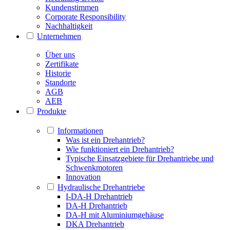
Kundenstimmen
Corporate Responsibility
Nachhaltigkeit
Unternehmen
Über uns
Zertifikate
Historie
Standorte
AGB
AEB
Produkte
Informationen
Was ist ein Drehantrieb?
Wie funktioniert ein Drehantrieb?
Typische Einsatzgebiete für Drehantriebe und
Schwenkmotoren
Innovation
Hydraulische Drehantriebe
I-DA-H Drehantrieb
DA-H Drehantrieb
DA-H mit Aluminiumgehäuse
DKA Drehantrieb